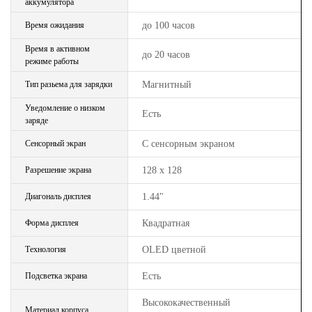
аккумулятора
Время ожидания
до 100 часов
Время в активном
до 20 часов
режиме работы
Тип разьема для зарядки
Магнитный
Уведомление о низком
Есть
заряде
Сенсорный экран
С сенсорным экраном
Разрешение экрана
128 x 128
Диагональ дисплея
1.44"
Форма дисплея
Квадратная
Технология
OLED цветной
Подсветка экрана
Есть
Высококачественный
Материал корпуса