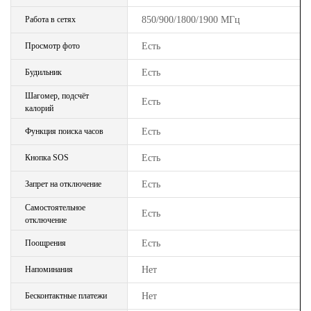
Работа в сетях
850/900/1800/1900 МГц
Просмотр фото
Есть
Будильник
Есть
Шагомер, подсчёт
Есть
калорий
Функция поиска часов
Есть
Кнопка SOS
Есть
Запрет на отключение
Есть
Самостоятельное
Есть
отключение
Поощрения
Есть
Напоминания
Нет
Бесконтактные платежи
Нет