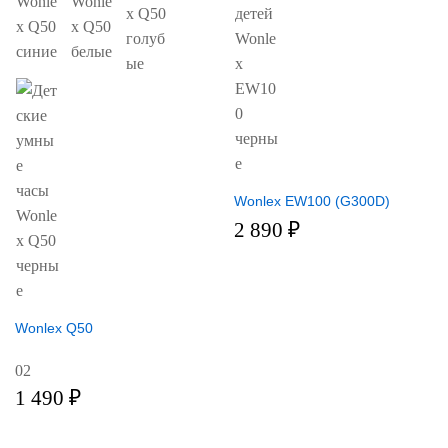
Wonlex EW100 (G300D)
2 890
₽
Wonlex Q50
02
1 490
₽
из 5