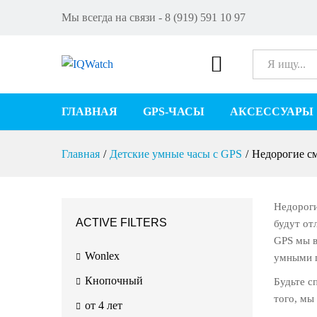
Мы всегда на связи - 8 (919) 591 10 97
Все
ГЛАВНАЯ
GPS-ЧАСЫ
АКСЕССУАРЫ
Главная
/
Детские умные часы с GPS
/
Недорогие с
Недороги
ACTIVE FILTERS
будут от
GPS мы в
Wonlex
умными 
Кнопочный
Будьте с
того, мы
от 4 лет