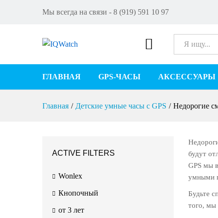
Мы всегда на связи - 8 (919) 591 10 97
Все
ГЛАВНАЯ
GPS-ЧАСЫ
АКСЕССУАРЫ
Главная
/
Детские умные часы с GPS
/
Недорогие с
Недороги
ACTIVE FILTERS
будут от
GPS мы в
Wonlex
умными 
Кнопочный
Будьте с
того, мы
от 3 лет