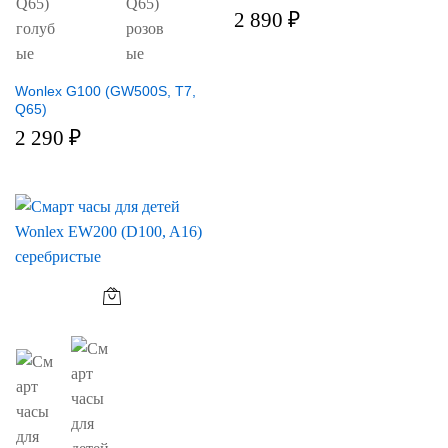
2 890
₽
Wonlex G100 (GW500S, T7,
Q65)
2 290
₽