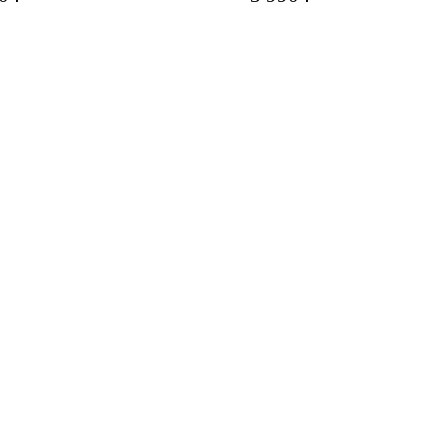
₽
₽
₽
₽